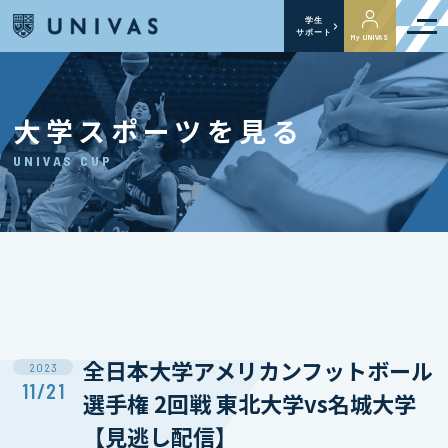
学生
サポート
My UNIVAS
大学スポーツを見る
UNIVAS CUP
全日本大学アメリカンフットボール
2023
11/21
選手権 2回戦 東北大学vs名城大学
【見逃し配信】