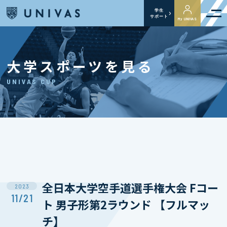
学生
サポート
My UNIVAS
大学スポーツを見る
UNIVAS CUP
全日本大学空手道選手権大会 Fコー
2023
11/21
ト 男子形第2ラウンド 【フルマッ
チ】