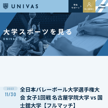
学生
サポート
My UNIVAS
大学スポーツを見る
UNIVAS CUP
全日本バレーボール大学選手権大
2023
11/30
会 女子1回戦 名古屋学院大学 vs 国
士舘大学【フルマッチ】