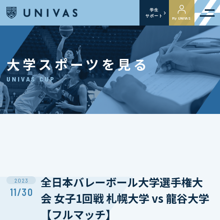
学生
サポート
My UNIVAS
大学スポーツを見る
UNIVAS CUP
全日本バレーボール大学選手権大
2023
11/30
会 女子1回戦 札幌大学 vs 龍谷大学
【フルマッチ】