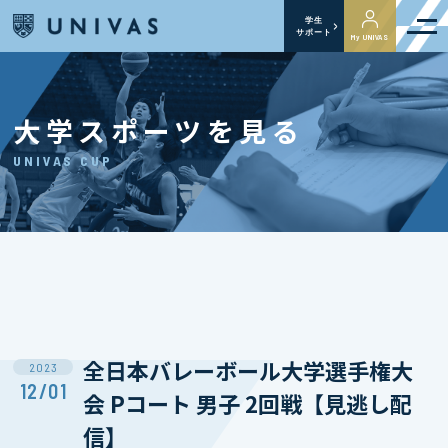
学生
サポート
My UNIVAS
大学スポーツを見る
UNIVAS CUP
全日本バレーボール大学選手権大
2023
12/01
会 Pコート 男子 2回戦【見逃し配
信】