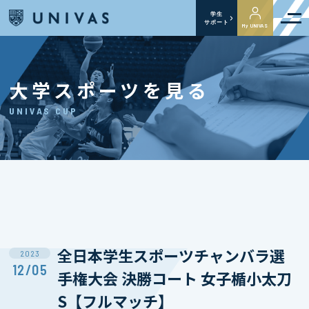
学生
サポート
My UNIVAS
大学スポーツを見る
UNIVAS CUP
全日本学生スポーツチャンバラ選
2023
12/05
手権大会 決勝コート 女子楯小太刀
S【フルマッチ】