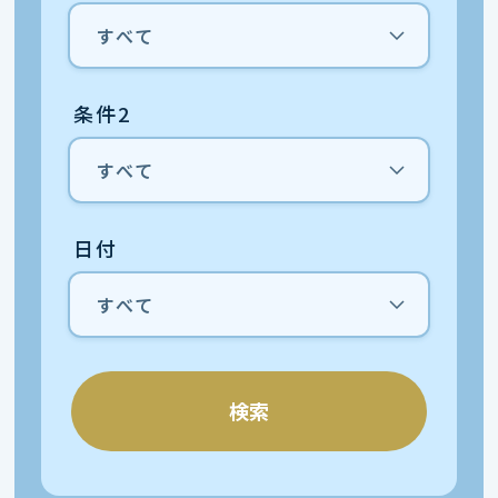
条件2
日付
検索