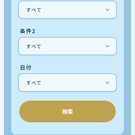
条件2
日付
検索