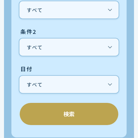
条件2
日付
検索