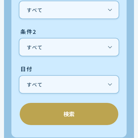
条件2
日付
検索