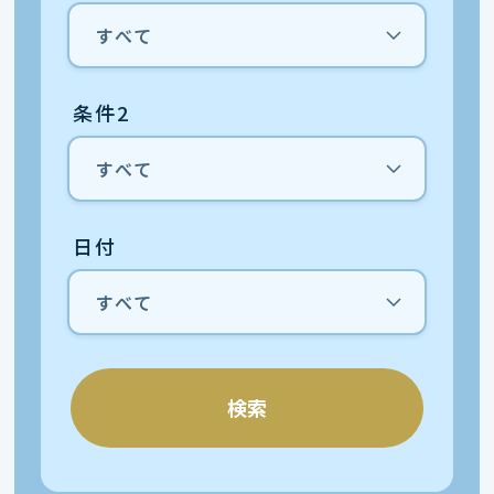
条件2
日付
検索