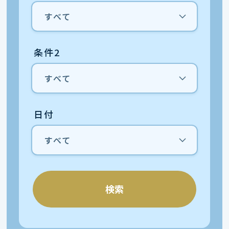
条件2
日付
検索