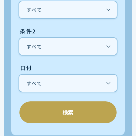
条件2
日付
検索