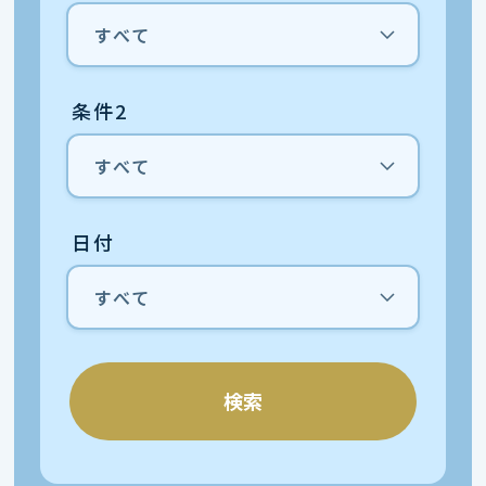
条件2
日付
検索