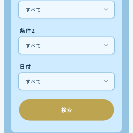
条件2
日付
検索