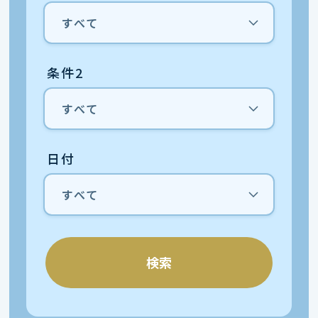
条件2
日付
検索