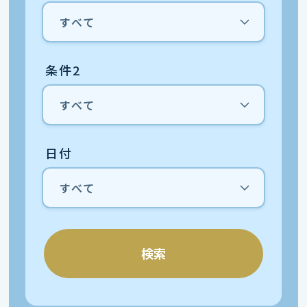
条件2
日付
検索