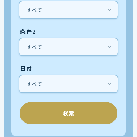
条件2
日付
検索