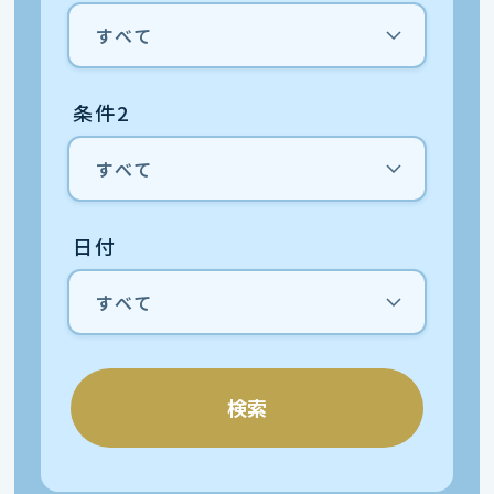
条件2
日付
検索