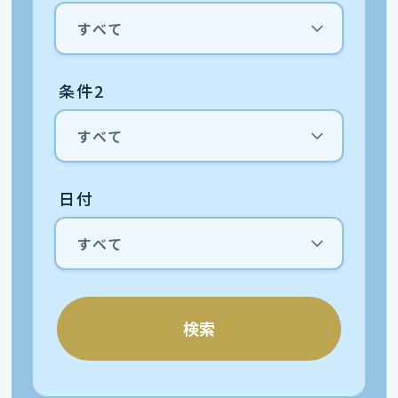
条件2
日付
検索