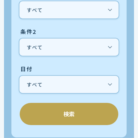
条件2
日付
検索