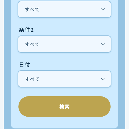
条件2
日付
検索