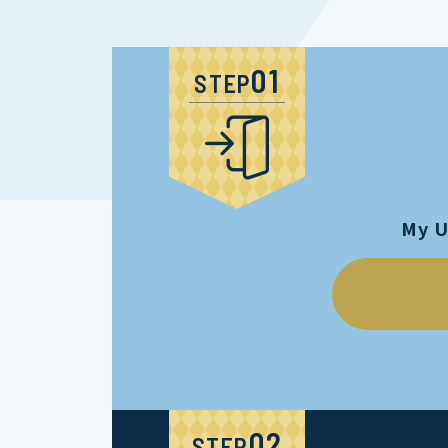
STEP
My 
STEP