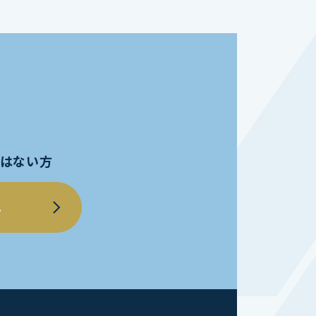
員ではない方
へ