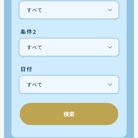
条件2
日付
検索