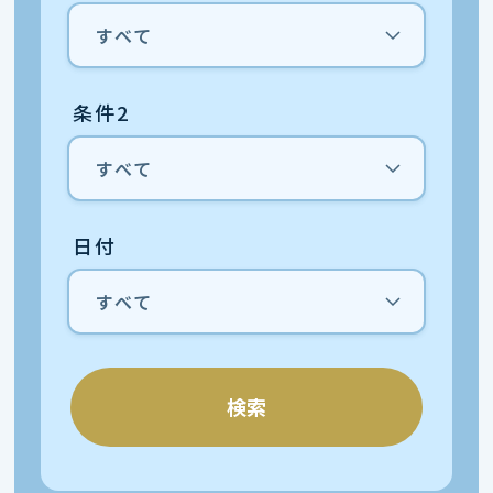
条件2
日付
検索