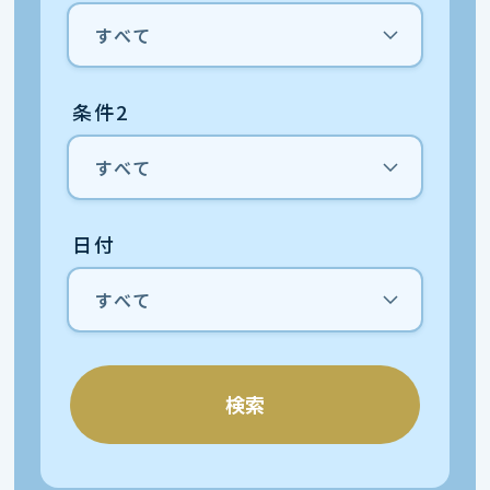
条件2
日付
検索