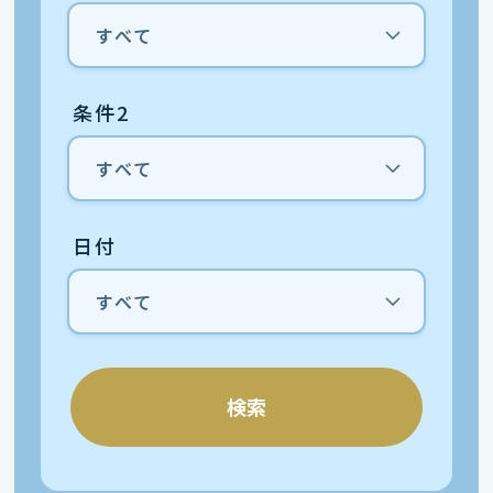
条件2
日付
検索