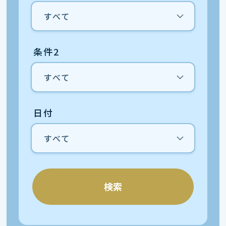
条件2
日付
検索