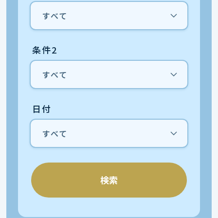
条件2
日付
検索