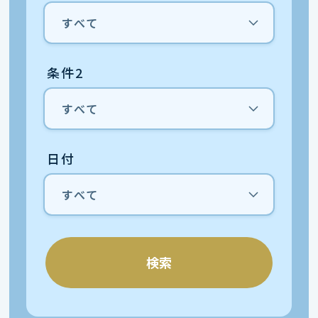
条件2
日付
検索