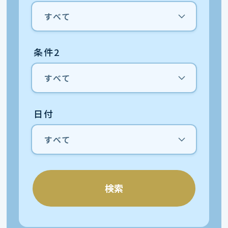
条件2
日付
検索