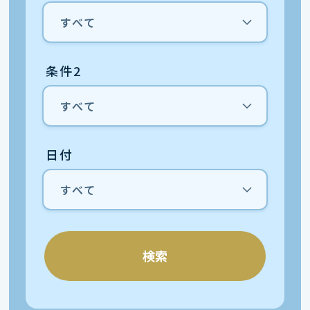
条件2
日付
検索