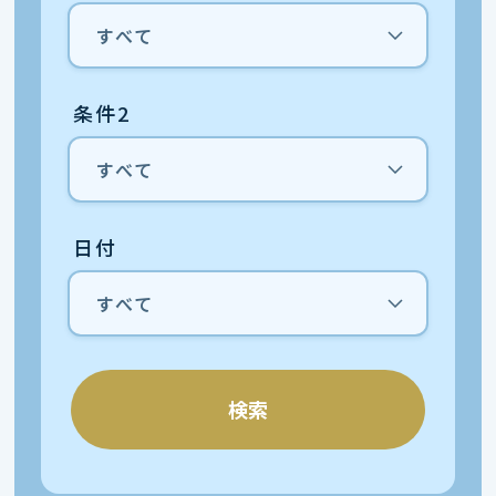
条件2
日付
検索