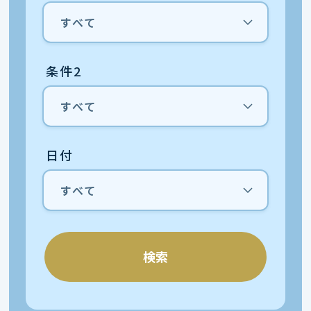
条件2
日付
検索