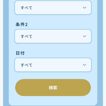
条件2
日付
検索