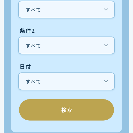
条件2
日付
検索