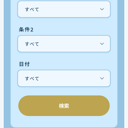
条件2
日付
検索