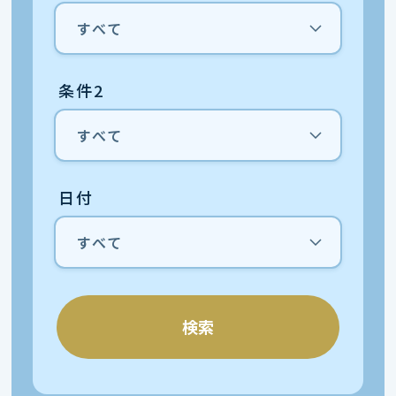
条件2
日付
検索