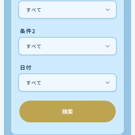
条件2
日付
検索