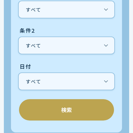
条件2
日付
検索