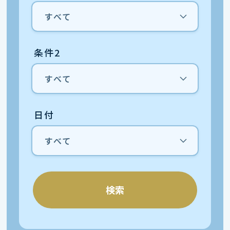
条件2
日付
検索