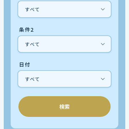
条件2
日付
検索