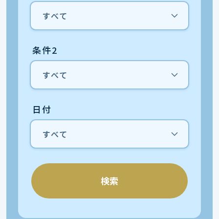
条件2
日付
検索