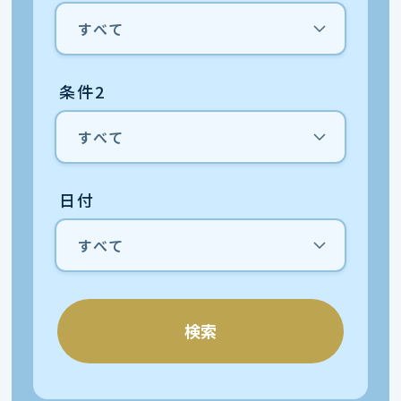
条件2
日付
検索