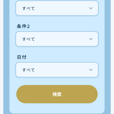
条件2
日付
検索