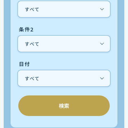
条件2
日付
検索