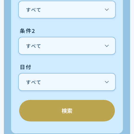
条件2
日付
検索