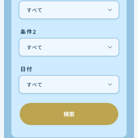
条件2
日付
検索