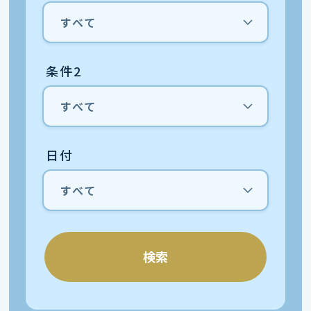
条件2
日付
検索