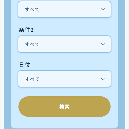
条件2
日付
検索